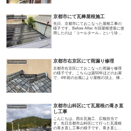
下地板を張り直し、葺き戻しをいたしま
した。 こちらが完工後の様子です。 雨樋
は普段あまり目につかな...
京都市にて瓦棒屋根施工
Uncategorized
先日、京都市にておこなった屋根工事の
様子です。Before After 今回屋根塗装に使
用したのは「コールタール」という珍し
い塗料です。コールタールは、石炭を材
料とする塗料で、昔から木や金属の錆止
めを目的として使用されていました。近
年では、...
京都市右京区にて雨漏り修理
Uncategorized
京都市右京区にておこなった雨漏り修理
の様子です。こちらは築50年ほどのお家
で、4年前の台風により屋根の頂上、棟の
箇所が飛ばされてしまっておりました。
ずっとブルーシートにて養生をされてい
たようですが、シートが飛んでしまい、
のし瓦も風で飛ばされ...
京都市山科区にて瓦屋根の葺き直
Uncategorized
し工事
こんにちは。西出瓦施工、広報担当で
す。先日京都市山科区にて行った瓦屋根
の葺き直し工事の様子です。葺き直しと