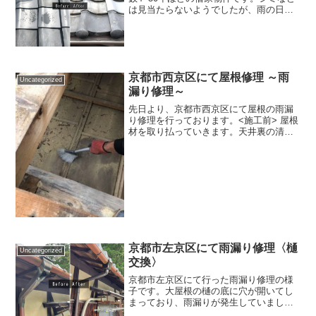
は見当たらないようでしたが、雨の日に
屋根からポツポツと雨音が聞こえるとの
ことでした。今回は施主様のご要望で葺
き替え工事はせず、割れ瓦の差し替えや
コー...
京都市西京区にて屋根修理 ～雨
Uncategorized
漏り修理～
先日より、京都市西京区にて屋根の雨漏
り修理を行っております。<施工前> 屋根
材を取り払っていきます。天井裏の清掃
を行います写真10枚目は瓦降ろし完了こ
れから下地 瓦降ろし完了です。これから
下地を造作していきます。 寸3下地で
す。 続いて防水...
京都市左京区にて雨漏り修理〈樋
Uncategorized
交換〉
京都市左京区にて行った雨漏り修理の様
子です。大屋根の樋の底に穴が開いてし
まっており、雨漏りが発生していまし
た。瓦も破損等があり、一部撤去をして